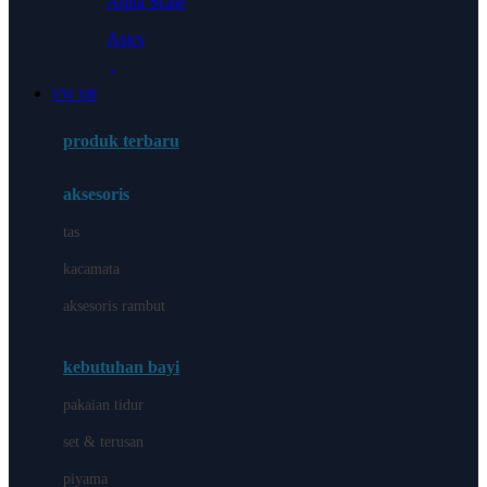
Aqua Scale
Asics
Aveeno
VW 108
Azetabio
produk terbaru
B
aksesoris
Baabaasheepz
tas
Babiators
kacamata
Baby Dove
aksesoris rambut
Baby Jogger
Baby Rovega
kebutuhan bayi
Babybee
pakaian tidur
Banana Boat
set & terusan
Banz
piyama