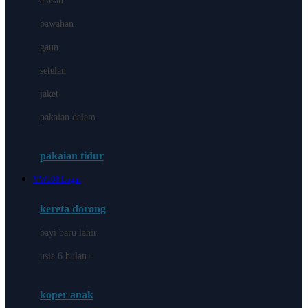
atasan
Crane
bawahan
Cybex
gaun
D
setelan
Dae Organics
jaket
Dermally
pakaian dalam
Disney Stor
Docare
pakaian tidur
Doona
VW108 Login
Down To Earth
kereta dorong
Drew
bayi baru lahir
Dr. Brown's
usia 6 bulan+
E
koper anak
ELC