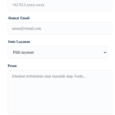
Alamat Email
Jenis Layanan
Pesan