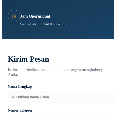
◷
Jam Operasional
Senin–Sabtu, pukul 08.00–17.00
Kirim Pesan
Isi formulir berikut dan tim kami akan segera menghubungi
Anda.
Nama Lengkap
Nomor Telepon