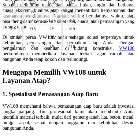
Stick-O
13
31.5
13.5C
19.7
Sebagai pelindung utama dari panas, hujan, angin, dan berbagai
cuaca ekstrem, kualitas atap sangat menentukan kenyamanan dan
13.5
32
1Y
20.1
Stokke
keamanan penghuninya. Namun, seiring berjalannya waktu, atap
1
33
1.5Y
20.5
bisa mengalami kerusakan akibat usia, cuaca, atau pemasangan yang
Sudocrem
kurang tepat.
1.5
33.5
2Y
20.9
Sumimo
Di sinilah peran VW108 hadir sebagai solusi terpercaya untuk
2
34
2.5Y
21.4
kebutuhan pemasangan dan perbaikan atap Anda. Dengan
Sunnylife
2.5
35
3Y
21.8
pengalaman dan keahlian di bidang konstruksi,
VW108
berkomitmen memberikan layanan terbaik agar rumah atau
Sun-Staches
bangunan Anda tetap kokoh dan terlindungi.
Swimava
Mengapa Memilih VW108 untuk
T
Layanan Atap?
Tommee Tippee
1. Spesialisasi Pemasangan Atap Baru
Tutti Bambini
VW108 memahami bahwa pemasangan atap baru adalah investasi
Twistshake
jangka panjang. Tim profesional kami akan membantu Anda
memilih material terbaik, mulai dari genteng tanah liat, beton, metal,
TY Toys
hingga aspal, sesuai dengan anggaran dan kebutuhan desain
bangunan Anda.
U