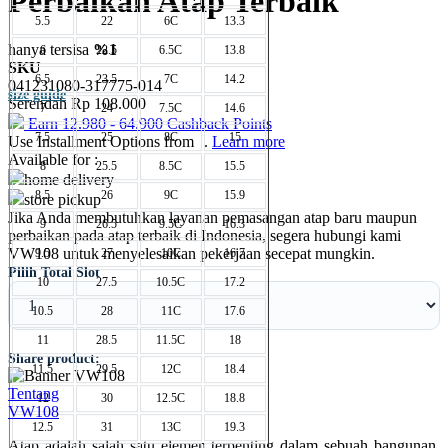
Perbaikan Atap Terbaik
5.5
22
6C
13.3
R
hanya tersisa
%1
6
22.5
6.5C
13.8
SKU
Real Shades
6.5
23.5
7C
14.2
041231080-317775-014
size guide
Serendah
Rp 108.000
Red Castle
7
24
7.5C
14.6
Earn
12.980
-
64.900
Cashback Points
7.5
25
8C
15
Ribbon Madness
Use Installment Options from
.
Learn more
Available for :
8
25.5
8.5C
15.5
home delivery
S
8.5
26
9C
15.9
store pickup
Jika Anda membutuhkan layanan pemasangan atap baru maupun
Sebamed
9
26.5
9.5C
16.3
perbaikan pada atap terbaik di Indonesia, segera hubungi kami
Seribu Paras
VW108 untuk menyelesaikan pekerjaan secepat mungkin.
9.5
27
10C
16.7
Pilih Total Slot
10
27.5
10.5C
17.2
Silver Cross
10.5
28
11C
17.6
Skip Hop
11
28.5
11.5C
18
Soohoo
Share product:
11.5
29.5
12C
18.4
Spectra
Tentang
12
30
12.5C
18.8
VW108
Squishmallows
12.5
31
13C
19.3
Atap adalah salah satu elemen terpenting dalam sebuah bangunan.