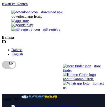
lewati ke Konten
download apk
download app from:
gift registry
Bahasa
ID
Bahasa
English
store
finder
about Kanmo Circle
contact
us
Toggle Nav